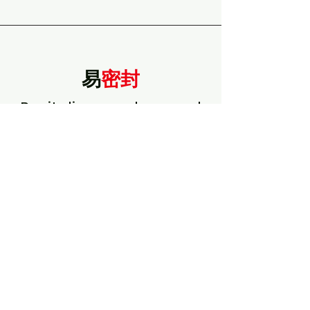
易
密封
Revitalise, recolour, and
seal new and
old concrete surfaces.
一种装饰性的有色透明着色剂/密封
剂，可保护表面免受污渍
适用于车道、小路、露骨料、板岩、
混凝土铺路石和类似的砖石表面
干燥速度快，抗紫外线能力强，光泽
度低
良好的抗汽车轮胎痕迹和白华性
提供透明和有色两种选择，使用 Tint
Base 和 Tint Pack 来产生彩色污渍