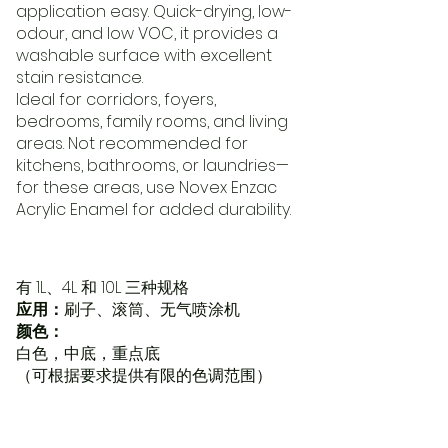
application easy. Quick-drying, low-
odour, and low VOC, it provides a
washable surface with excellent
stain resistance.
Ideal for corridors, foyers,
bedrooms, family rooms, and living
areas. Not recommended for
kitchens, bathrooms, or laundries—
for these areas, use Novex Enzac
Acrylic Enamel for added durability.
有 1L、4L 和 10L 三种规格
应用：
刷子、滚筒、无气喷涂机
颜色：
白色，中底，重点底
（可根据要求提供有限的色调范围）