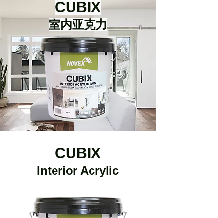
CUBIX
室内亚克力
CUBIX
Interior Acrylic