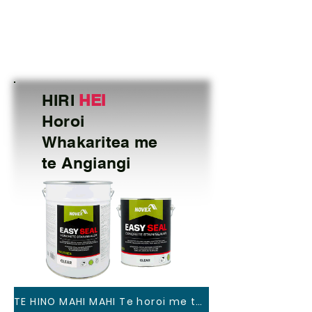
HIRI
HEI
Horoi
Whakaritea me
te Angiangi
TE HINO MAHI MAHI Te horoi me te angiangi