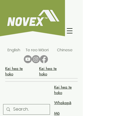
English
Te reo Māori
Chinese
Kei hea te
Kei hea te
hoko
hoko
Kei hea te
hoko
Whakapā
Mō