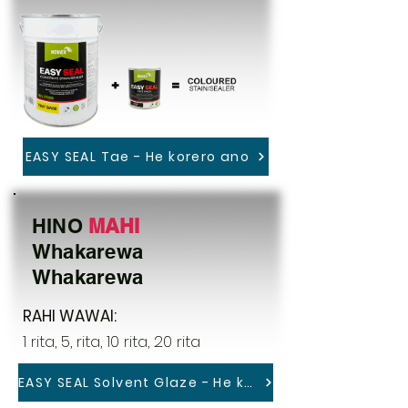
EASY SEAL Tae - He korero ano
HINO
MAHI
Whakarewa
Whakarewa
RAHI WAWAI:
1 rita, 5, rita, 10 rita, 20 rita
EASY SEAL Solvent Glaze - He korero ano