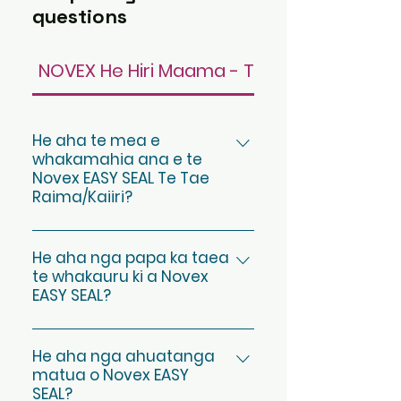
questions
NOVEX He Hiri Maama - Tae Raima/Kaiiri
He aha te mea e
whakamahia ana e te
Novex EASY SEAL Te Tae
Raima/Kaiiri?
Ka whakamahia te Novex
EASY SEAL ki te whakaora, ki te
He aha nga papa ka taea
te whakauru ki a Novex
whakamau, ki te hiri hoki i nga
EASY SEAL?
papa raima hou me te
tawhito, hei whakamarumaru i
Ka taea te tono ki nga huarahi
nga piro.
taraiwa, nga huarahi, te
He aha nga ahuatanga
matua o Novex EASY
whakahiato kua kitea, te
SEAL?
raima, te raima raima, me