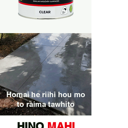
Homai he riihi hou mo
to raima tawhito
HINO
MAHI