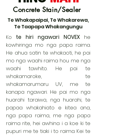
Concrete Stain/Sealer
Te Whakapaipai, Te Whakarewa,
Te Taapapa Whakangungu
te hiri ngawari NOVEX
he
Ko
kowhiringa mo nga papa raima.
He ahua satin te whakaoti, he pai
mo nga waahi raima hou me nga
waahi tawhito. He pai te
whakamaroke, te
whakamarumaru UV, me te
kanapa ngawari. He pai mo nga
huarahi taraiwa, nga huarahi, te
papaa whakahiato e kitea ana,
nga papa raima, me nga papa
raima rite, hei awhina i a koe ki te
pupuri me te tiaki i to raima. Kei te